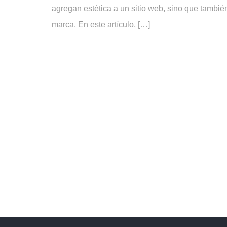
agregan estética a un sitio web, sino que también
marca. En este artículo, […]