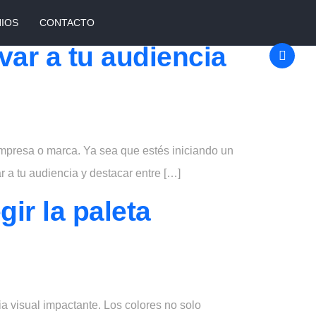
NIOS
CONTACTO
ar a tu audiencia
WHATSAPP/TELÉFONO
+34 606 677 697
info@groupapliweb.com
r empresa o marca. Ya sea que estés iniciando un
 a tu audiencia y destacar entre […]
ir la paleta
 visual impactante. Los colores no solo